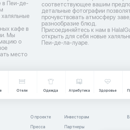
 в Пеи-де-
соответствующее вашим предпо
ам
детальные фотографии позволят
 халяльные
прочувствовать атмосферу заве
разнообразие блюд.
ных кафе в
Присоединяйтесь к нам в HalalG
и. Мы
открыть для себя новые халяльн
мацию о
Пеи-де-ла-луаре.
вое
рать место
е
Отели
Одежда
Атрибутика
Здоровье
П
О проекте
Инвесторам
В
Пресса
Партнеры