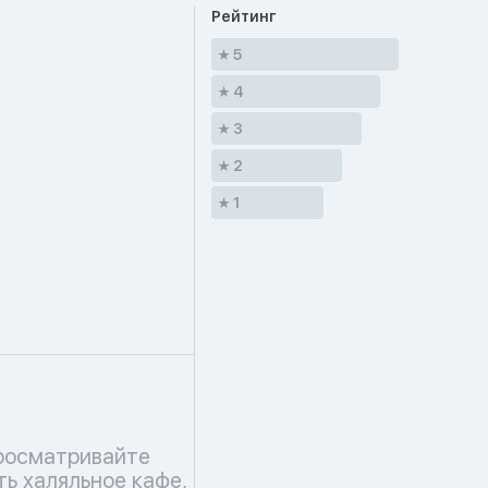
Рейтинг
5
4
3
2
1
росматривайте
ть халяльное кафе,