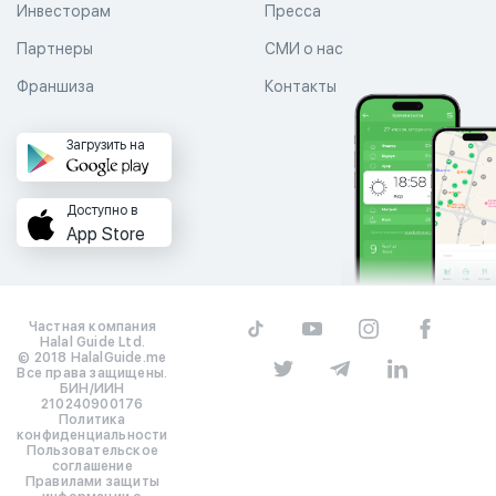
Инвесторам
Пресса
Партнеры
СМИ о нас
Франшиза
Контакты
Загрузить на
Доступно в
App Store
Частная компания
Halal Guide Ltd.
© 2018 HalalGuide.me
Все права защищены.
БИН/ИИН
210240900176
Политика
конфиденциальности
Пользовательское
соглашение
Правилами защиты