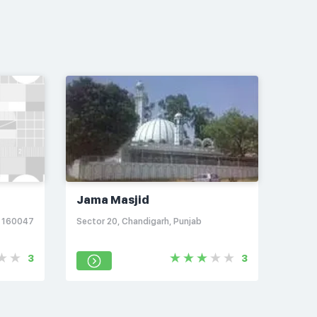
Jama Masjid
b 160047
Sector 20, Chandigarh, Punjab
3
3