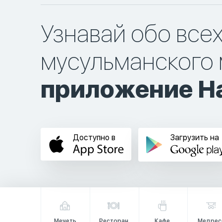
Узнавай обо все
мусульманского 
приложение Ha
Доступно в
Загрузить на
Мечеть
Ресторан
Кафе
Медрес