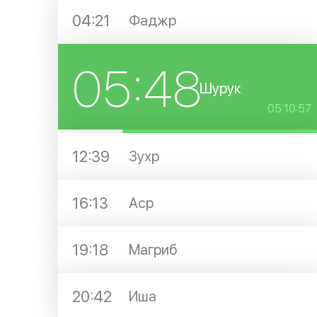
04:21
Фаджр
05:48
Шурук
05:10:57
12:39
Зухр
16:13
Аср
19:18
Магриб
20:42
Иша