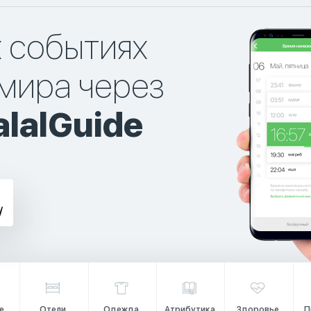
х событиях
мира через
lalGuide
е
Отели
Одежда
Атрибутика
Здоровье
П