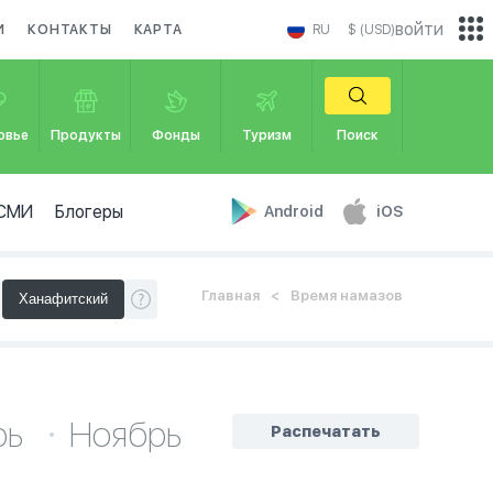
войти
И
КОНТАКТЫ
КАРТА
RU
$ (USD)
овье
Продукты
Фонды
Туризм
Поиск
СМИ
Блогеры
Android
iOS
Главная
Время намазов
рь
Ноябрь
Распечатать