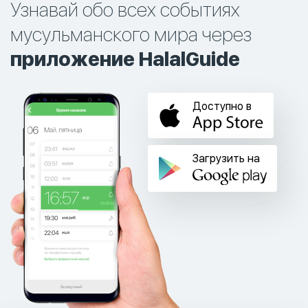
Узнавай обо всех событиях
мусульманского мира через
приложение HalalGuide
Доступно в
Загрузить на