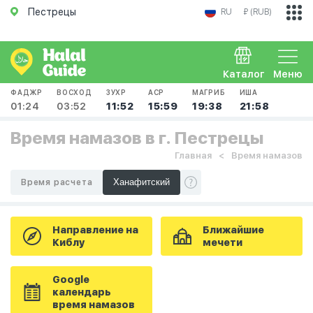
Пестрецы
RU
₽ (RUB)
Каталог
Меню
ФАДЖР
ВОСХОД
ЗУХР
АСР
МАГРИБ
ИША
01:24
03:52
11:52
15:59
19:38
21:58
Время намазов в г. Пестрецы
Главная
Время намазов
Время расчета
Направление на
Ближайшие
Киблу
мечети
Google
календарь
время намазов