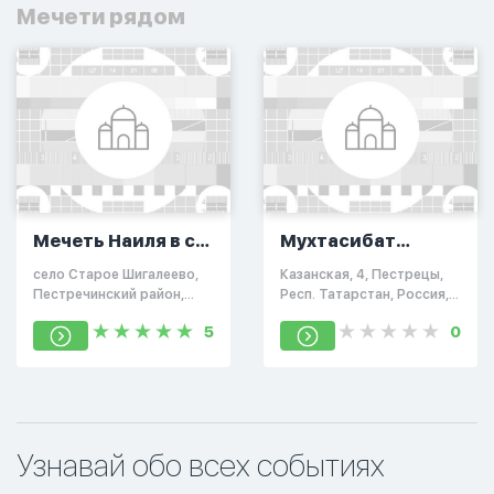
Мечети рядом
Мечеть Наиля в с.
Мухтасибат
Старое Шигалеево
Пестречинского
село Старое Шигалеево,
Казанская, 4, Пестрецы,
района
Пестречинский район,
Респ. Татарстан, Россия,
Республика Татарстан
422770
5
0
Узнавай обо всех событиях