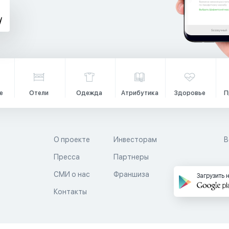
е
Отели
Одежда
Атрибутика
Здоровье
П
О проекте
Инвесторам
В
Пресса
Партнеры
й
СМИ о нас
Франшиза
Загрузить 
Контакты