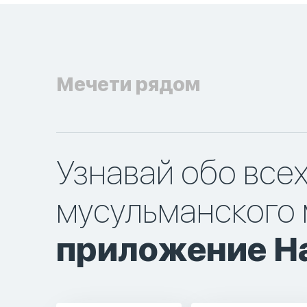
Мечети рядом
Узнавай обо все
мусульманского 
приложение Ha