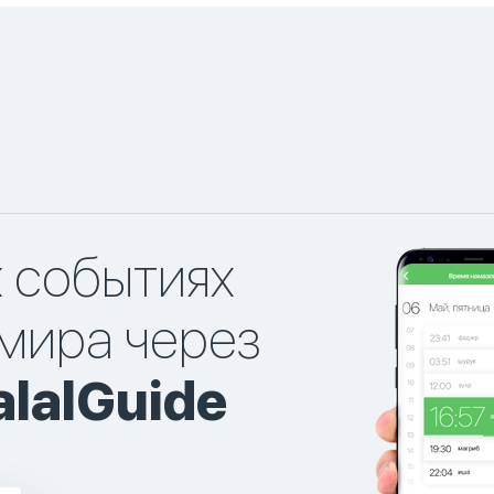
х событиях
мира через
lalGuide