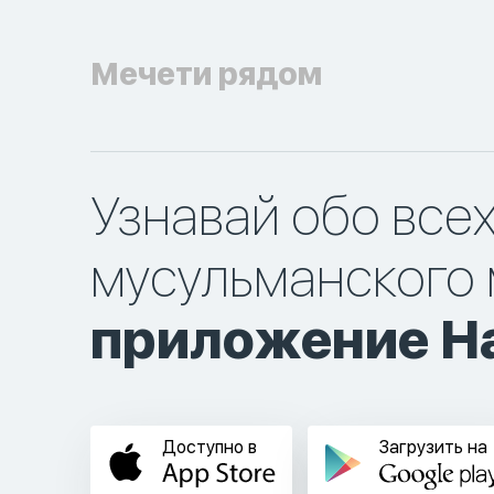
Мечети рядом
Узнавай обо все
мусульманского 
приложение Ha
Доступно в
Загрузить на