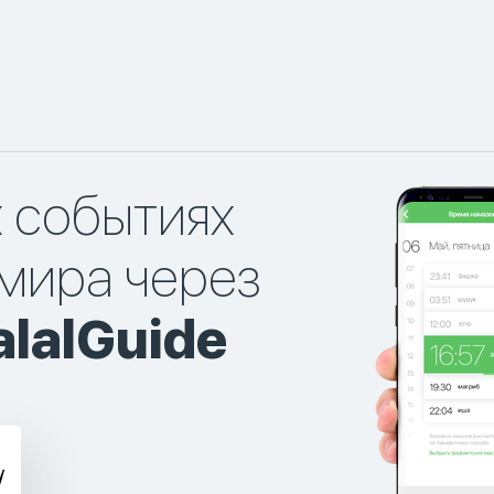
х событиях
мира через
lalGuide