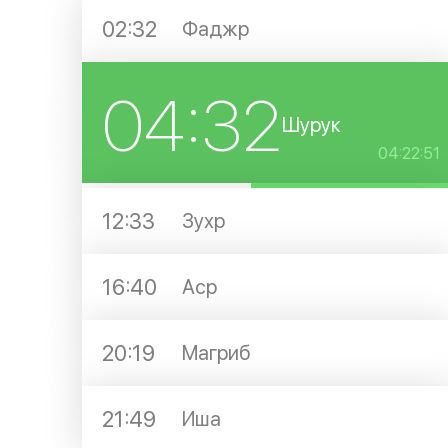
02:32
Фаджр
04:32
Шурук
04:22:51
12:33
Зухр
16:40
Аср
20:19
Магриб
21:49
Иша