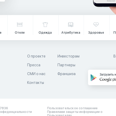
е
Отели
Одежда
Атрибутика
Здоровье
П
О проекте
Инвесторам
В
Пресса
Партнеры
й
СМИ о нас
Франшиза
Загрузить 
Контакты
17836
Пользовательское соглашение
онфиденциальности
Правилами защиты информации о
Пользователях