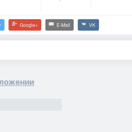
r
Google+
E-Mail
VK
ложении