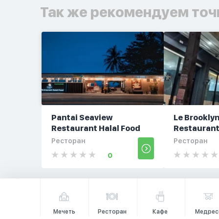
Так же рекомендуем точ
Pantai Seaview
Le Brookly
Restaurant Halal Food
Restaurant
Ресторан
Ресторан
0
Мечеть
Ресторан
Кафе
Медрес