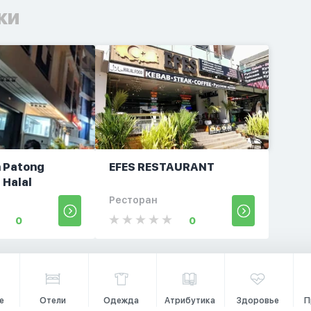
ки
n Patong
EFES RESTAURANT
 Halal
Ресторан
0
0
е
Отели
Одежда
Атрибутика
Здоровье
П