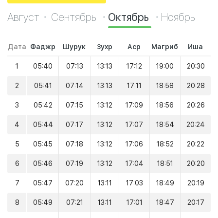
Август
Сентябрь
Октябрь
Ноябрь
Дата
Фаджр
Шурук
Зухр
Аср
Магриб
Иша
1
05:40
07:13
13:13
17:12
19:00
20:30
2
05:41
07:14
13:13
17:11
18:58
20:28
3
05:42
07:15
13:12
17:09
18:56
20:26
4
05:44
07:17
13:12
17:07
18:54
20:24
5
05:45
07:18
13:12
17:06
18:52
20:22
6
05:46
07:19
13:12
17:04
18:51
20:20
7
05:47
07:20
13:11
17:03
18:49
20:19
8
05:49
07:21
13:11
17:01
18:47
20:17