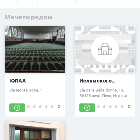
Мечети рядом
IQRAA
Исламского
Культурного
Via Monte Rosa, 1
Via delle Belle donne, 16,
центра Пизы
56125 пиза, Пиза, Италия
0
0