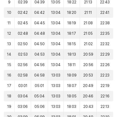
9
02:39
04:39
13:05
18:22
21:13
22:43
10
02:42
04:42
13:04
18:20
21:11
22:41
11
02:45
04:45
13:04
18:19
21:08
22:38
12
02:48
04:48
13:04
18:17
21:05
22:35
13
02:50
04:50
13:04
18:15
21:02
22:32
14
02:53
04:53
13:04
18:13
20:59
22:29
15
02:56
04:56
13:04
18:11
20:56
22:26
16
02:58
04:58
13:03
18:09
20:53
22:23
17
03:01
05:01
13:03
18:07
20:49
22:19
18
03:04
05:04
13:03
18:05
20:46
22:16
19
03:06
05:06
13:03
18:03
20:43
22:13