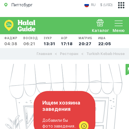
Питтсбург
RU
$ (USD)
Каталог
Меню
ФАДЖР
ВОСХОД
ЗУХР
АСР
МАГРИБ
ИША
04:38
06:21
13:31
17:18
20:27
22:05
Главная
Ресторан
Turkish Kebab House
Ищем хозяина
заведения
Добавили бы
фото заведения..