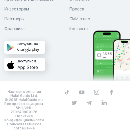
Инвесторам
Пресса
Партнеры
СМИ о нас
Франшиза
Контакты
Загрузить на
Доступно в
App Store
Частная компания
Halal Guide Ltd.
© 2018 HalalGuide.me
Все права защищены.
БИН/ИИН
210240900176
Политика
конфиденциальности
Пользовательское
соглашение