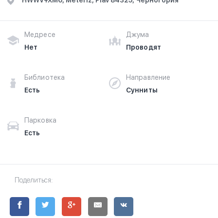
HWWV+XM6, Meteriz, Plav 84325, Черногория
Медресе
Джума
Нет
Проводят
Библиотека
Направление
Есть
Сунниты
Парковка
Есть
Поделиться: