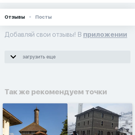
Отзывы
Посты
Добавляй свои отзывы! В
приложении
загрузить еще
Так же рекомендуем точки