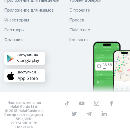
Приложение для заведений
Уровни доверия
Приложение для имамов
О проекте
Инвесторам
Пресса
Партнеры
СМИ о нас
Франшиза
Контакты
Загрузить на
Доступно в
App Store
Частная компания
Halal Guide Ltd.
© 2018 HalalGuide.me
Все права защищены.
БИН/ИИН
210240900176
Политика