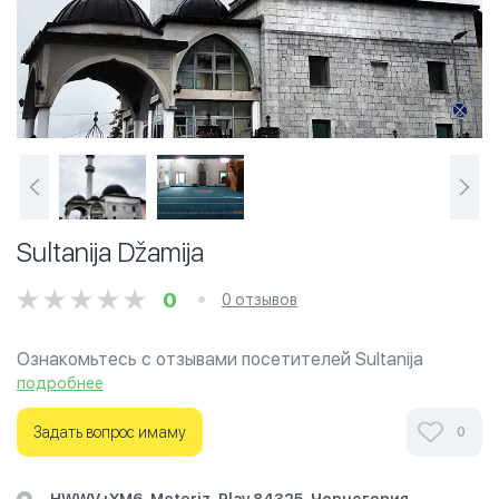
Sultanija Džamija
0
0 отзывов
Ознакомьтесь с отзывами посетителей Sultanija
Džamija в г.Плав на фотографиях и узнайте о часах
подробнее
работы. Ваше духовное путешествие начинается
здесь.
Задать вопрос имаму
0