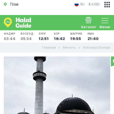
Плав
RU
$ (USD)
Каталог
Меню
ФАДЖР
ВОСХОД
ЗУХР
АСР
МАГРИБ
ИША
03:44
05:34
12:51
16:42
19:55
21:40
Главная
Мечеть
Sultanija Džamija