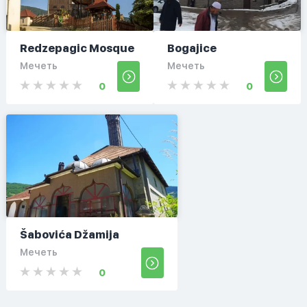
Redzepagic Mosque
Bogajice
Мечеть
Мечеть
0
0
Šabovića Džamija
Мечеть
0