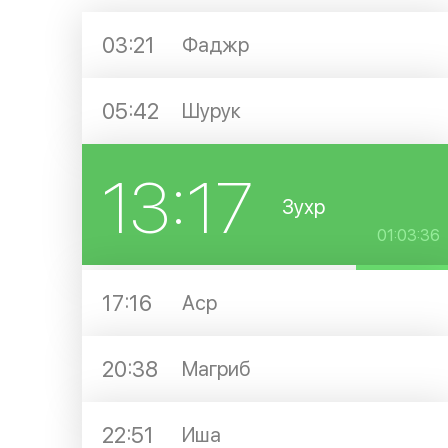
03:21
Фаджр
05:42
Шурук
13:17
Зухр
01:03:36
17:16
Аср
20:38
Магриб
22:51
Иша