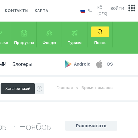
войти
KČ
КОНТАКТЫ
КАРТА
RU
(CZK)
овье
Продукты
Фонды
Туризм
Поиск
МИ
Блогеры
Android
iOS
Главная
Время намазов
рь
Ноябрь
Распечатать