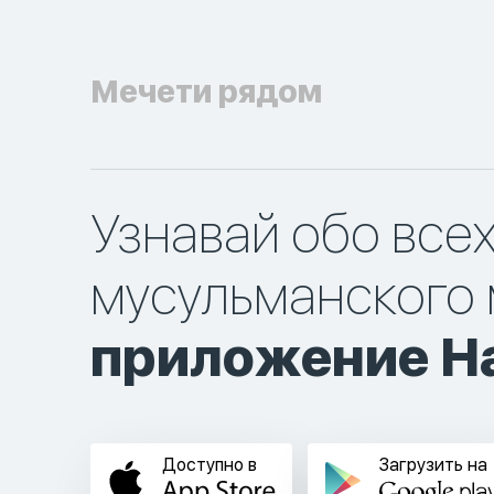
Мечети рядом
Узнавай обо все
мусульманского 
приложение Ha
Доступно в
Загрузить на