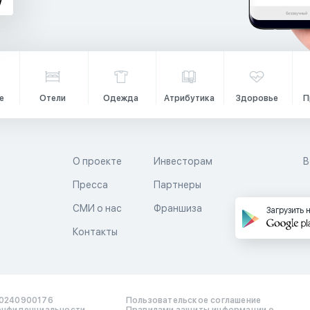
е
Отели
Одежда
Атрибутика
Здоровье
П
О проекте
Инвесторам
В
Пресса
Партнеры
й
СМИ о нас
Франшиза
Загрузить 
Контакты
0240900176
Пользовательское соглашение