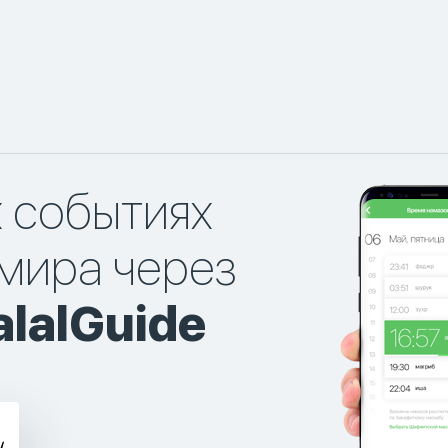
х событиях
мира через
lalGuide