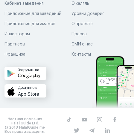
Кабинет заведения
О халяль
Приложение для заведений
Уровни доверия
Приложение для имамов
О проекте
Инвесторам
Пресса
Партнеры
СМИ о нас
Франшиза
Контакты
Загрузить на
Доступно в
App Store
Частная компания
Halal Guide Ltd.
© 2018 HalalGuide.me
Все права защищены.