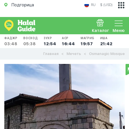
Подгорица
RU
$ (USD)
Каталог
Меню
ФАДЖР
ВОСХОД
ЗУХР
АСР
МАГРИБ
ИША
03:48
05:38
12:54
16:44
19:57
21:42
Главная
Мечеть
Osmanagic Mosque