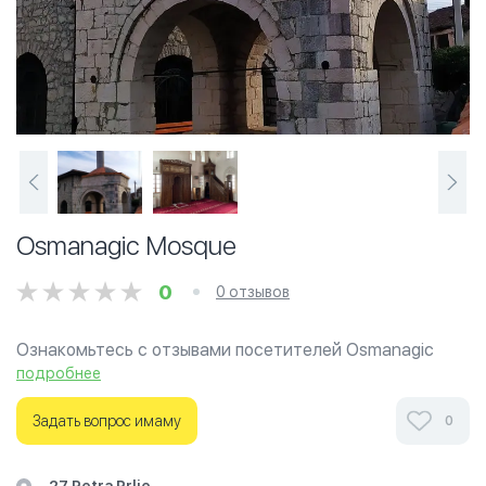
Osmanagic Mosque
0
0 отзывов
Ознакомьтесь с отзывами посетителей Osmanagic
Mosque в г.Подгорица на фотографиях и узнайте о
подробнее
часах работы. Ваше духовное путешествие начинается
здесь.
Задать вопрос имаму
0