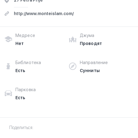
27 Petra Prlje
http://www.monteislam.com/
Медресе
Джума
Нет
Проводят
Библиотека
Направление
Есть
Сунниты
Парковка
Есть
Поделиться: