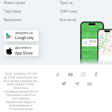
Инвесторам
Пресса
Партнеры
СМИ о нас
Франшиза
Контакты
Загрузить на
Доступно в
App Store
ООО ХАЛЯЛЬ ГРУПП
© 2018 HalalGuide.me
Все права защищены.
ИНН 1655317836
Политика
конфиденциальности
Пользовательское
соглашение
Правилами защиты
информации о
Пользователях