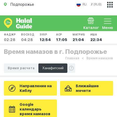
Подпорожье
RU
₽ (RUB)
Каталог
Меню
ФАДЖР
ВОСХОД
ЗУХР
АСР
МАГРИБ
ИША
02:28
04:28
12:54
17:05
21:04
22:34
Время намазов в г. Подпорожье
Главная
Время намазов
Время расчета
Направление на
Ближайшие
Киблу
мечети
Google
календарь
время намазов