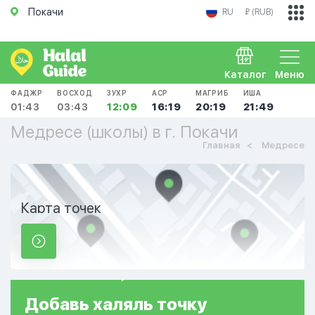
Покачи
RU
₽ (RUB)
Каталог
Меню
ФАДЖР
ВОСХОД
ЗУХР
АСР
МАГРИБ
ИША
01:43
03:43
12:09
16:19
20:19
21:49
Медресе (школы) в г. Покачи
Главная
Медресе
Карта точек
Добавь
халяль
точку