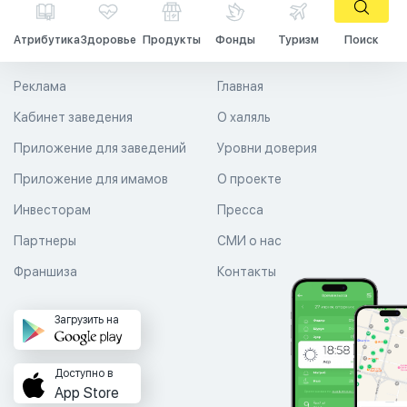
Атрибутика
Здоровье
Продукты
Фонды
Туризм
Поиск
Реклама
Главная
Кабинет заведения
О халяль
Приложение для заведений
Уровни доверия
Приложение для имамов
О проекте
Инвесторам
Пресса
Партнеры
СМИ о нас
Франшиза
Контакты
Загрузить на
Доступно в
App Store