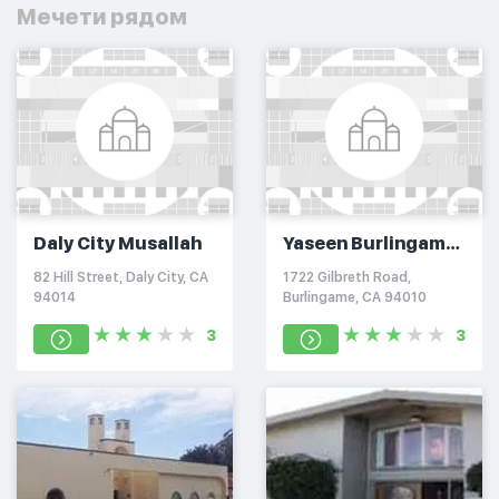
Мечети рядом
Daly City Musallah
Yaseen Burlingame
Center
82 Hill Street, Daly City, CA
1722 Gilbreth Road,
94014
Burlingame, CA 94010
3
3