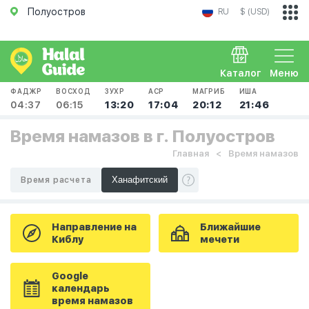
Полуостров
RU
$ (USD)
Каталог
Меню
ФАДЖР
ВОСХОД
ЗУХР
АСР
МАГРИБ
ИША
04:37
06:15
13:20
17:04
20:12
21:46
Время намазов в г. Полуостров
Главная
Время намазов
Время расчета
Направление на
Ближайшие
Киблу
мечети
Google
календарь
время намазов