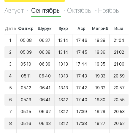
Август
Сентябрь
Октябрь
Ноябрь
Дата
Фаджр
Шурук
Зухр
Аср
Магриб
Иша
1
05:08
06:37
13:14
17:46
19:38
21:04
2
05:09
06:38
13:14
17:45
19:36
21:02
3
05:10
06:39
13:13
17:44
19:35
21:00
4
05:11
06:40
13:13
17:43
19:33
20:59
5
05:12
06:41
13:13
17:42
19:32
20:57
6
05:13
06:41
13:12
17:40
19:30
20:55
7
05:15
06:42
13:12
17:39
19:29
20:53
8
05:16
06:43
13:12
17:38
19:27
20:52