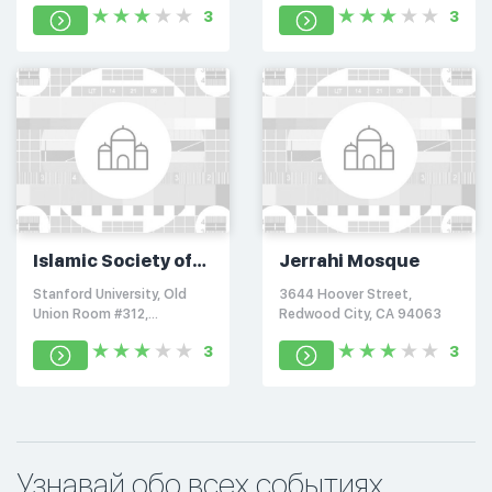
3
3
Islamic Society of
Jerrahi Mosque
Stanford University
Stanford University, Old
3644 Hoover Street,
Union Room #312,
Redwood City, CA 94063
Stanford, CA 94305
3
3
Узнавай обо всех событиях