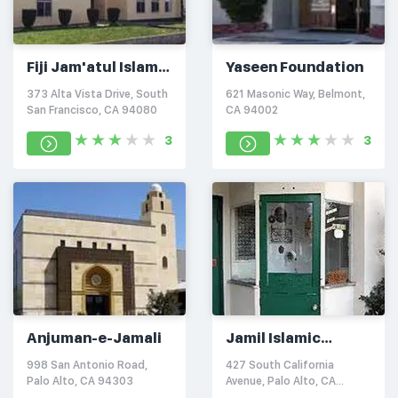
Fiji Jam'atul Islam
Yaseen Foundation
of America
373 Alta Vista Drive, South
621 Masonic Way, Belmont,
San Francisco, CA 94080
CA 94002
3
3
Anjuman-e-Jamali
Jamil Islamic
Center
998 San Antonio Road,
427 South California
Palo Alto, CA 94303
Avenue, Palo Alto, CA
94306