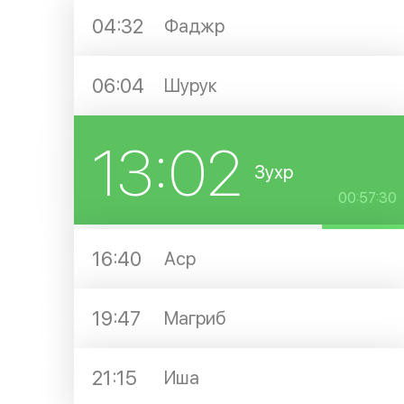
04:32
Фаджр
06:04
Шурук
13:02
Зухр
00:57:29
16:40
Аср
19:47
Магриб
21:15
Иша