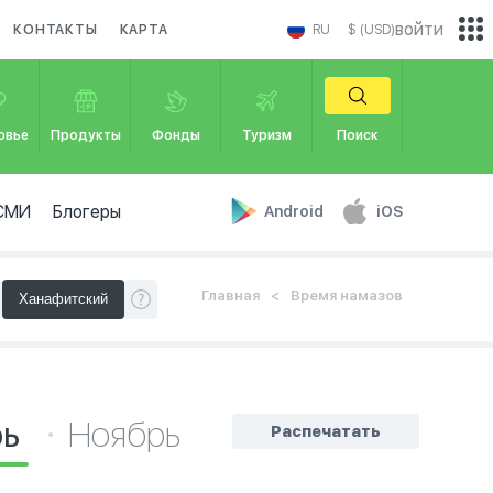
войти
КОНТАКТЫ
КАРТА
RU
$ (USD)
овье
Продукты
Фонды
Туризм
Поиск
СМИ
Блогеры
Android
iOS
Главная
Время намазов
рь
Ноябрь
Распечатать