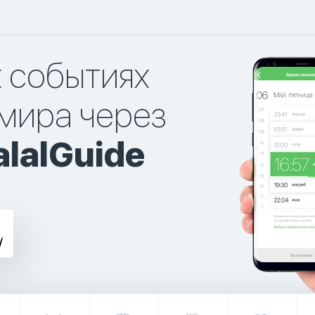
х событиях
мира через
lalGuide