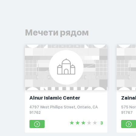
Мечети рядом
Alnur Islamic Center
Zaina
4797 West Phillips Street, Ontario, CA
575 Nor
91762
91767
3