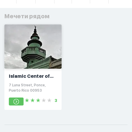
Мечети рядом
Islamic Center of
Ponce
7 Luna Street, Ponce,
Puerto Rico 00953
3