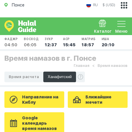
Понсе
RU
$ (USD)
Каталог
Меню
ФАДЖР
ВОСХОД
ЗУХР
АСР
МАГРИБ
ИША
04:50
06:05
12:37
15:45
18:57
20:10
Время намазов в г. Понсе
Главная
Время намазов
Время расчета
Направление на
Ближайшие
Киблу
мечети
Google
календарь
время намазов