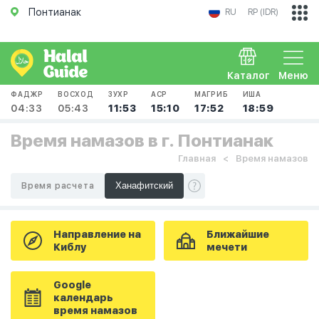
Понтианак
RU
RP (IDR)
Каталог
Меню
ФАДЖР
ВОСХОД
ЗУХР
АСР
МАГРИБ
ИША
04:33
05:43
11:53
15:10
17:52
18:59
Время намазов в г. Понтианак
Главная
Время намазов
Время расчета
Направление на
Ближайшие
Киблу
мечети
Google
календарь
время намазов