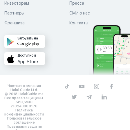
Инвесторам
Пресса
Партнеры
СМИ о нас
Франшиза
Контакты
Загрузить на
Доступно в
App Store
Частная компания
Halal Guide Ltd.
© 2018 HalalGuide.me
Все права защищены.
БИН/ИИН
210240900176
Политика
конфиденциальности
Пользовательское
соглашение
Правилами защиты