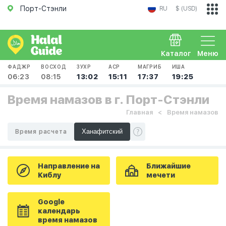
Порт-Стэнли
RU
$ (USD)
Каталог
Меню
ФАДЖР
ВОСХОД
ЗУХР
АСР
МАГРИБ
ИША
06:23
08:15
13:02
15:11
17:37
19:25
Время намазов в г. Порт-Стэнли
Главная
Время намазов
Время расчета
Направление на
Ближайшие
Киблу
мечети
Google
календарь
время намазов