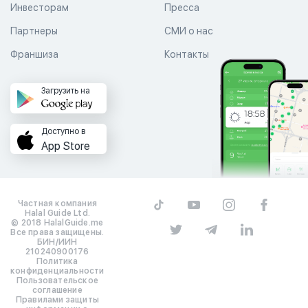
Инвесторам
Пресса
Партнеры
СМИ о нас
Франшиза
Контакты
Загрузить на
Доступно в
App Store
Частная компания
Halal Guide Ltd.
© 2018 HalalGuide.me
Все права защищены.
БИН/ИИН
210240900176
Политика
конфиденциальности
Пользовательское
соглашение
Правилами защиты