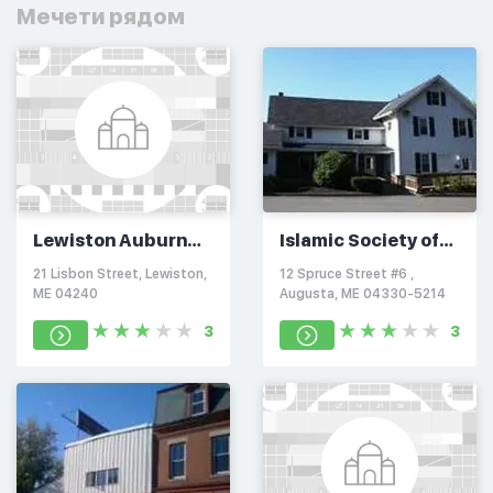
Мечети рядом
Lewiston Auburn
Islamic Society of
Islamic Center
Greater Augusta
21 Lisbon Street, Lewiston,
12 Spruce Street #6 ,
ME 04240
Augusta, ME 04330-5214
3
3