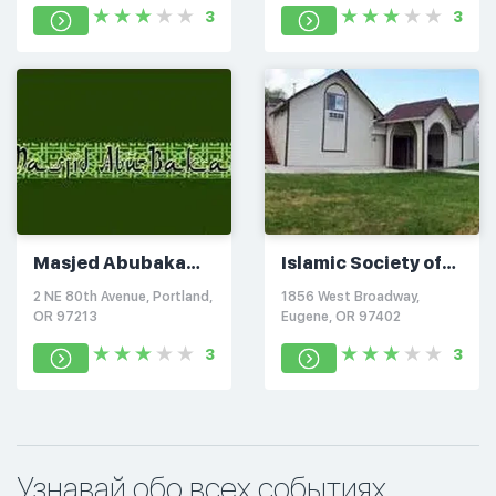
3
3
Masjed Abubaka
Islamic Society of
Al-Sadiq
Eugene
2 NE 80th Avenue, Portland,
1856 West Broadway,
OR 97213
Eugene, OR 97402
3
3
Узнавай обо всех событиях