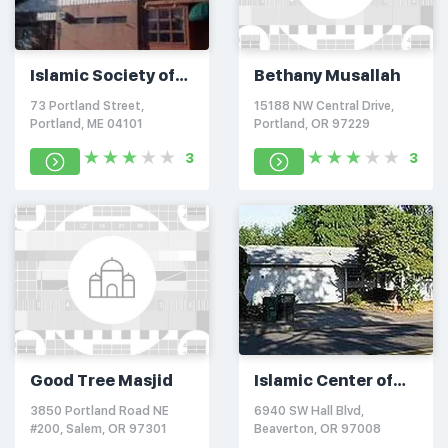
Islamic Society of
Bethany Musallah
Portland
73 Portland Street,
15188 NW Central Drive,
Portland, ME 04101
Portland, OR 97229
3
3
Good Tree Masjid
Islamic Center of
Portland
3850 Portland Road NE
6940 SW Hall Blvd,
#200, Salem, OR 97301
Beaverton, OR 97008