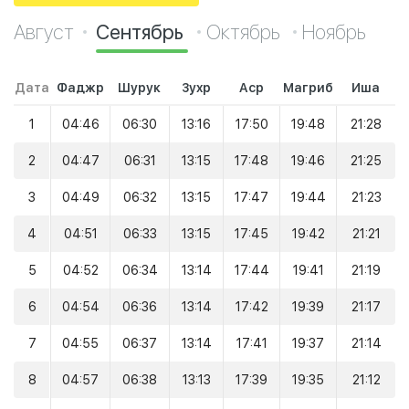
Август
Сентябрь
Октябрь
Ноябрь
Дата
Фаджр
Шурук
Зухр
Аср
Магриб
Иша
1
04:46
06:30
13:16
17:50
19:48
21:28
2
04:47
06:31
13:15
17:48
19:46
21:25
3
04:49
06:32
13:15
17:47
19:44
21:23
4
04:51
06:33
13:15
17:45
19:42
21:21
5
04:52
06:34
13:14
17:44
19:41
21:19
6
04:54
06:36
13:14
17:42
19:39
21:17
7
04:55
06:37
13:14
17:41
19:37
21:14
8
04:57
06:38
13:13
17:39
19:35
21:12