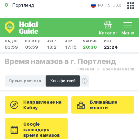
Портленд
RU
$ (USD)
Каталог
Меню
ФАДЖР
ВОСХОД
ЗУХР
АСР
МАГРИБ
ИША
03:59
05:59
13:21
17:15
20:30
22:24
Время намазов в г. Портленд
Главная
Время намазов
Время расчета
Направление на
Ближайшие
Киблу
мечети
Google
календарь
время намазов