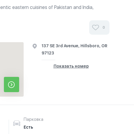
ntic eastern cuisines of Pakistan and India,
i, tandoori dishes, kababs made in clay and
0
137 SE 3rd Avenue, Hillsboro, OR
97123
Показать номер
Парковка
Есть