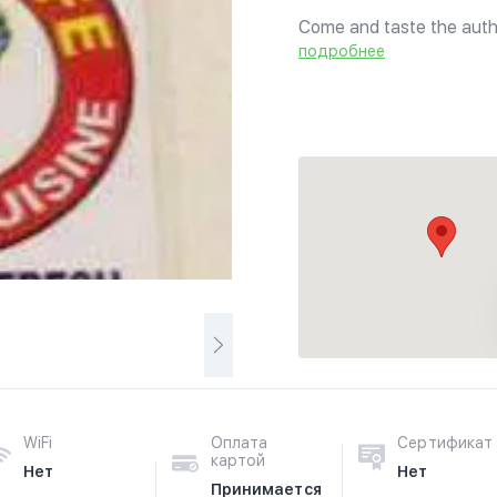
Come and taste the authe
authentic chicken biryan
подробнее
delicious desserts.
WiFi
Оплата
Сертификат
картой
Нет
Нет
Принимается