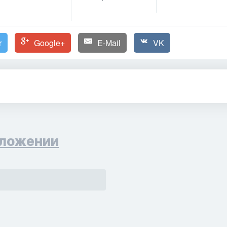
r
Google+
E-Mail
VK
ложении