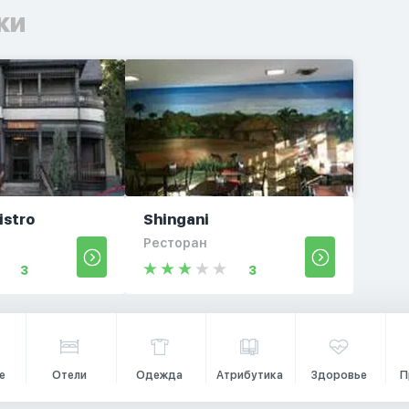
ки
istro
Shingani
Ресторан
3
3
е
Отели
Одежда
Атрибутика
Здоровье
П