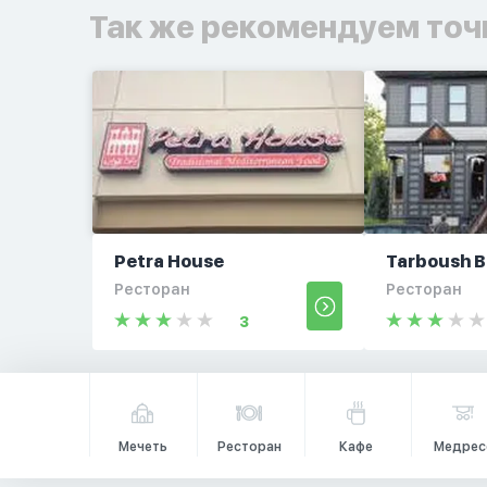
Так же рекомендуем точ
Petra House
Tarboush B
Ресторан
Ресторан
3
Мечеть
Ресторан
Кафе
Медрес