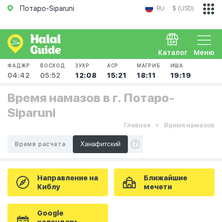
Потаро-Siparuni
RU
$ (USD)
Каталог
Меню
ФАДЖР
ВОСХОД
ЗУХР
АСР
МАГРИБ
ИША
04:42
05:52
12:08
15:21
18:11
19:19
Время намазов в г. Потаро-
Siparuni
Главная
Время намазов
Время расчета
Направление на
Ближайшие
Киблу
мечети
Google