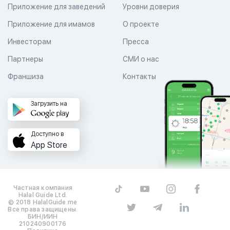
Приложение для заведений
Уровни доверия
Приложение для имамов
О проекте
Инвесторам
Пресса
Партнеры
СМИ о нас
Франшиза
Контакты
Загрузить на
Доступно в
App Store
Частная компания
Halal Guide Ltd.
© 2018 HalalGuide.me
Все права защищены.
БИН/ИИН
210240900176