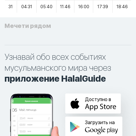
31
04:31
05:40
11:46
16:00
17:39
18:46
Мечети рядом
Узнавай обо всех событиях
мусульманского мира через
приложение HalalGuide
Доступно в
Загрузить на