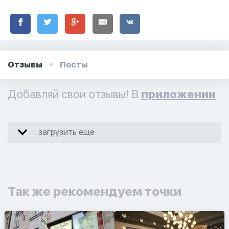
Отзывы
Посты
Добавляй свои отзывы! В
приложении
загрузить еще
Так же рекомендуем точки