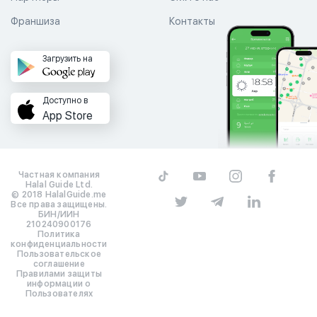
Франшиза
Контакты
Загрузить на
Доступно в
App Store
Частная компания
Halal Guide Ltd.
© 2018 HalalGuide.me
Все права защищены.
БИН/ИИН
210240900176
Политика
конфиденциальности
Пользовательское
соглашение
Правилами защиты
информации о
Пользователях