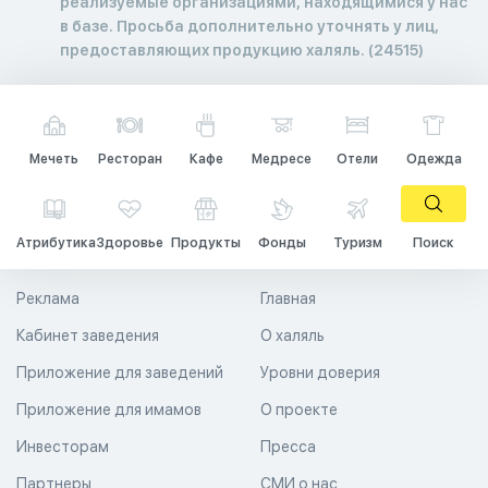
реализуемые организациями, находящимися у нас
в базе. Просьба дополнительно уточнять у лиц,
предоставляющих продукцию халяль. (24515)
Мечеть
Ресторан
Кафе
Медресе
Отели
Одежда
Атрибутика
Здоровье
Продукты
Фонды
Туризм
Поиск
Реклама
Главная
Кабинет заведения
О халяль
Приложение для заведений
Уровни доверия
Приложение для имамов
О проекте
Инвесторам
Пресса
Партнеры
СМИ о нас