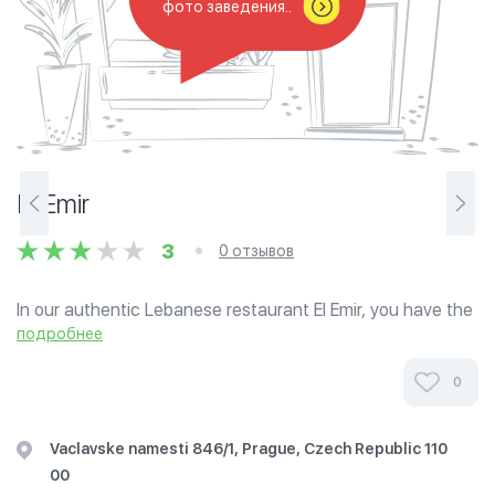
фото заведения..
El Emir
3
0 отзывов
In our authentic Lebanese restaurant El Emir, you have the
special opportunity to taste the finest Lebanese cuisine
подробнее
with more than 80 items of mezzo, a variety of fresh fish
and wide range of...
0
Vaclavske namesti 846/1, Prague, Czech Republic 110
00