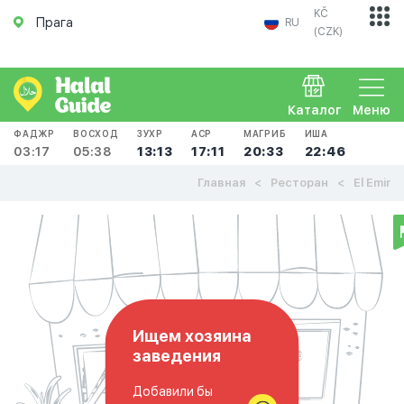
KČ
Прага
RU
(CZK)
Каталог
Меню
ФАДЖР
ВОСХОД
ЗУХР
АСР
МАГРИБ
ИША
03:17
05:38
13:13
17:11
20:33
22:46
Главная
Ресторан
El Emir
Ищем хозяина
заведения
Добавили бы