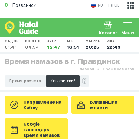
Правдинск
RU
₽ (RUB)
Каталог
Меню
ФАДЖР
ВОСХОД
ЗУХР
АСР
МАГРИБ
ИША
01:41
04:54
12:47
16:51
20:25
22:43
Время намазов в г. Правдинск
Главная
Время намазов
Время расчета
Направление на
Ближайшие
Киблу
мечети
Google
календарь
время намазов