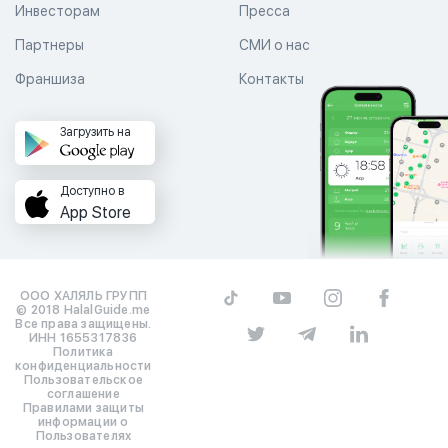
Инвесторам
Пресса
Партнеры
СМИ о нас
Франшиза
Контакты
Загрузить на
Доступно в
App Store
ООО ХАЛЯЛЬ ГРУПП
© 2018 HalalGuide.me
Все права защищены.
ИНН 1655317836
Политика
конфиденциальности
Пользовательское
соглашение
Правилами защиты
информации о
Пользователях