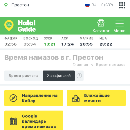
Престон
RU
£ (GBP)
Каталог
Меню
ФАДЖР
ВОСХОД
ЗУХР
АСР
МАГРИБ
ИША
02:58
05:34
13:21
17:24
20:55
23:22
Время намазов в г. Престон
Главная
Время намазов
Время расчета
Направление на
Ближайшие
Киблу
мечети
Google
календарь
время намазов