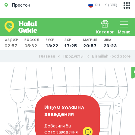
Престон
RU
£ (GBP)
Каталог
Меню
ФАДЖР
ВОСХОД
ЗУХР
АСР
МАГРИБ
ИША
02:57
05:32
13:22
17:25
20:57
23:23
Главная
Продукты
Bismillah Food Store
Ищем хозяина
заведения
Добавили бы
фото заведения..