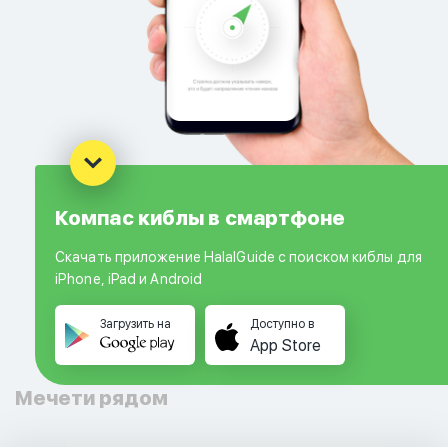
Компас киблы в смартфоне
Скачать приложение HalalGuide с поиском киблы для
iPhone, iPad и Android
Загрузить на
Доступно в
App Store
Мечети рядом