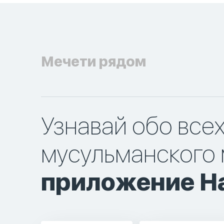
Мечети рядом
Узнавай обо все
мусульманского 
приложение Ha