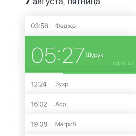
7
августа, пятница
03:56
Фаджр
05:27
Шурук
04:35:47
12:24
Зухр
16:02
Аср
19:08
Магриб