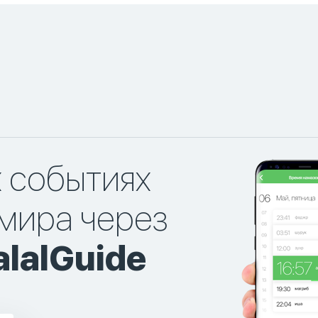
х событиях
мира через
lalGuide