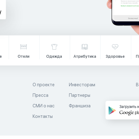
е
Отели
Одежда
Атрибутика
Здоровье
П
О проекте
Инвесторам
В
Пресса
Партнеры
й
СМИ о нас
Франшиза
Загрузить 
Контакты