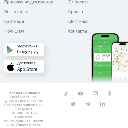
Приложение для имамов
О проекте
Инвесторам
Пресса
Партнеры
СМИ о нас
Франшиза
Контакты
Загрузить на
Доступно в
App Store
Частная компания
Halal Guide Ltd.
© 2018 HalalGuide.me
Все права защищены.
БИН/ИИН
210240900176
Политика
конфиденциальности
Пользовательское