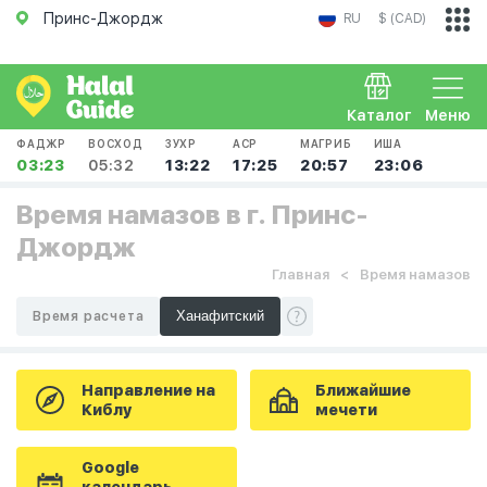
Принс-Джордж
RU
$ (CAD)
Каталог
Меню
ФАДЖР
ВОСХОД
ЗУХР
АСР
МАГРИБ
ИША
03:23
05:32
13:22
17:25
20:57
23:06
Время намазов в г. Принс-
Джордж
Главная
Время намазов
Время расчета
Направление на
Ближайшие
Киблу
мечети
Google