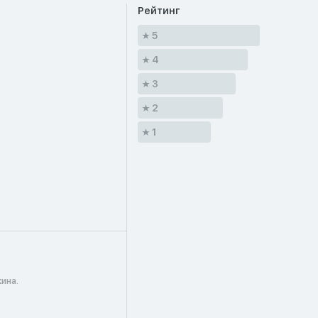
Рейтинг
5
4
3
2
1
ина.