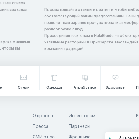
е! Наш список
ии всех халал
Просматривайте отзывы и рейтинги, чтобы выбр
соответствующий вашим предпочтениям. Наши 
позволят вам заранее прочувствовать атмосфер
разнообразие блюд.
Присоединяйтесь к нам в HalalGuide, чтобы откр
зерске с нашими
халяльные рестораны в Приозерске. Наслаждайт
, чтобы вы
компании традиций!
е
Отели
Одежда
Атрибутика
Здоровье
П
О проекте
Инвесторам
В
Пресса
Партнеры
й
СМИ о нас
Франшиза
Загрузить 