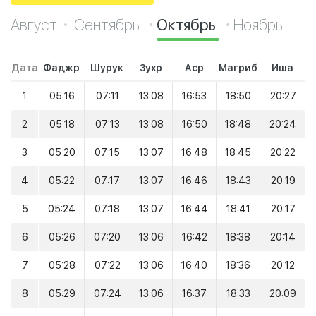
Август
Сентябрь
Октябрь
Ноябрь
Дата
Фаджр
Шурук
Зухр
Аср
Магриб
Иша
1
05:16
07:11
13:08
16:53
18:50
20:27
2
05:18
07:13
13:08
16:50
18:48
20:24
3
05:20
07:15
13:07
16:48
18:45
20:22
4
05:22
07:17
13:07
16:46
18:43
20:19
5
05:24
07:18
13:07
16:44
18:41
20:17
6
05:26
07:20
13:06
16:42
18:38
20:14
7
05:28
07:22
13:06
16:40
18:36
20:12
8
05:29
07:24
13:06
16:37
18:33
20:09