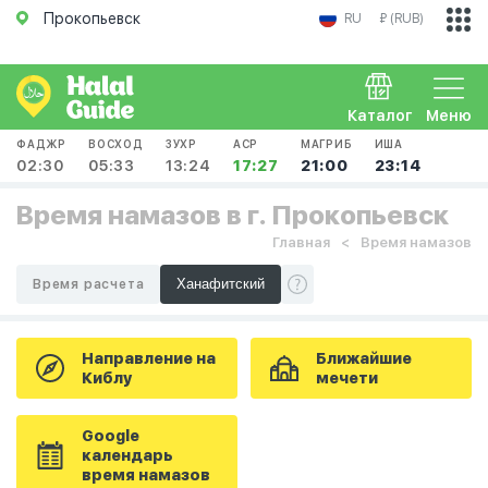
Прокопьевск
RU
₽ (RUB)
Каталог
Меню
ФАДЖР
ВОСХОД
ЗУХР
АСР
МАГРИБ
ИША
02:30
05:33
13:24
17:27
21:00
23:14
Время намазов в г. Прокопьевск
Главная
Время намазов
Время расчета
Направление на
Ближайшие
Киблу
мечети
Google
календарь
время намазов