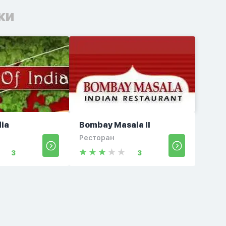
ки
dia
Bombay Masala II
Ресторан
3
3