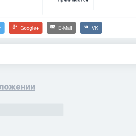
Принимается
r
Google+
E-Mail
VK
ложении