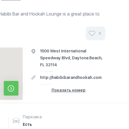
 Habibi Bar and Hookah Lounge is a great place to
vors of Hookah, an American twist on
 awesome drink prices. Enjoy...
0
1500 West International
Speedway Blvd, Daytona Beach,
FL 32114
http://habibibarandhookah.com
Показать номер
Парковка
Есть