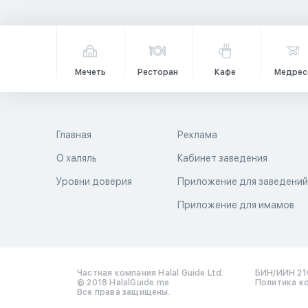
Мечеть
Ресторан
Кафе
Медрес
Главная
Реклама
О халяль
Кабинет заведения
Уровни доверия
Приложение для заведени
Приложение для имамов
Частная компания Halal Guide Ltd.
БИН/ИИН 21
© 2018 HalalGuide.me
Политика к
Все права защищены.