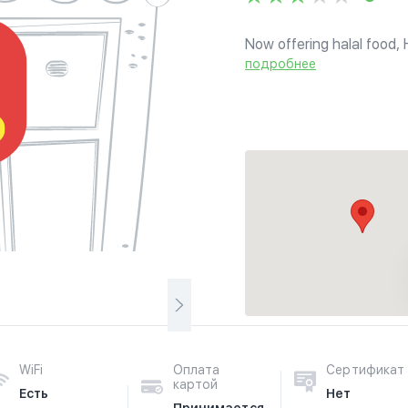
Now offering halal food,
enjoy over 300 mixed fla
подробнее
Mediterranean cuisine and
WiFi
Оплата
Сертификат
картой
Есть
Нет