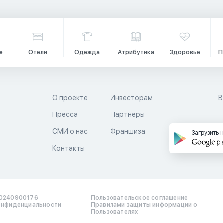
е
Отели
Одежда
Атрибутика
Здоровье
П
О проекте
Инвесторам
В
Пресса
Партнеры
й
СМИ о нас
Франшиза
Загрузить 
Контакты
0240900176
Пользовательское соглашение
онфиденциальности
Правилами защиты информации о
Пользователях