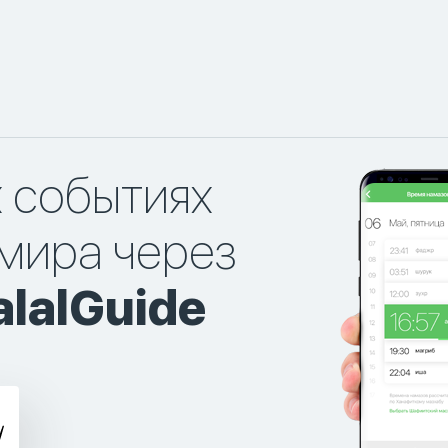
х событиях
мира через
lalGuide