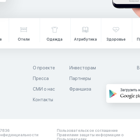
е
Отели
Одежда
Атрибутика
Здоровье
П
О проекте
Инвесторам
В
Пресса
Партнеры
й
СМИ о нас
Франшиза
Загрузить 
Контакты
17836
Пользовательское соглашение
онфиденциальности
Правилами защиты информации о
Пользователях