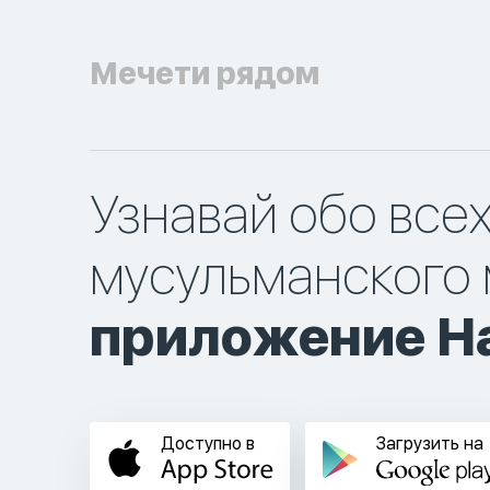
Мечети рядом
Узнавай обо все
мусульманского 
приложение Ha
Доступно в
Загрузить на