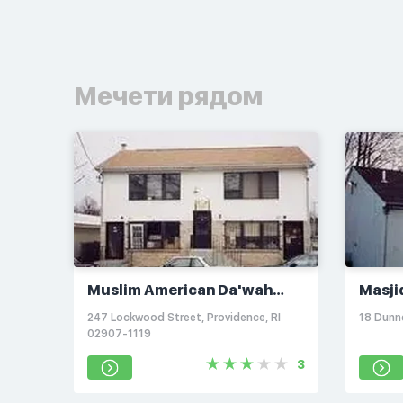
Мечети рядом
Muslim American Da'wah
Masji
Center
247 Lockwood Street, Providence, RI
18 Dunne
02907-1119
3