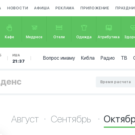
А
НОВОСТИ
АФИША
РЕКЛАМА
ПРИЛОЖЕНИЕ
ПРАЗДНИ
Кафе
Медресе
Отели
Одежда
Атрибутика
Здор
Б
ИША
Вопрос имаму
Кибла
Радио
ТВ
5
21:37
иденс
Время расчета
Август
Сентябрь
Октяб