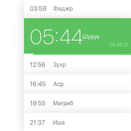
03:58
Фаджр
05:44
Шурук
06:35:24
12:56
Зухр
16:45
Аср
19:55
Магриб
21:37
Иша