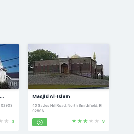
Masjid Al-Islam
I 02903
40 Sayles Hill Road, North Smithfield, RI
02896
3
3