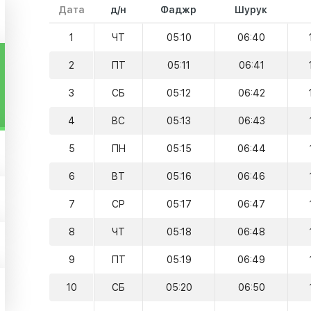
Дата
д/н
Фаджр
Шурук
1
ЧТ
05:10
06:40
2
ПТ
05:11
06:41
3
СБ
05:12
06:42
4
ВС
05:13
06:43
5
ПН
05:15
06:44
6
ВТ
05:16
06:46
7
СР
05:17
06:47
8
ЧТ
05:18
06:48
9
ПТ
05:19
06:49
10
СБ
05:20
06:50