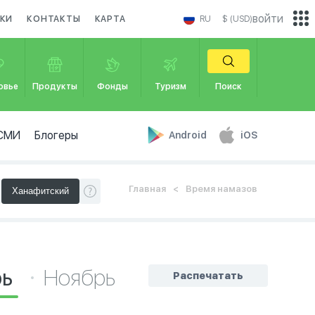
войти
КИ
КОНТАКТЫ
КАРТА
RU
$ (USD)
овье
Продукты
Фонды
Туризм
Поиск
СМИ
Блогеры
Android
iOS
Главная
Время намазов
рь
Ноябрь
Распечатать