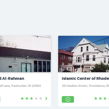
d Al-Rahman
Islamic Center of Rhode
Island
ll Lane, Pawtucket, RI 02860
39 Haskins Street, Providence, R
3