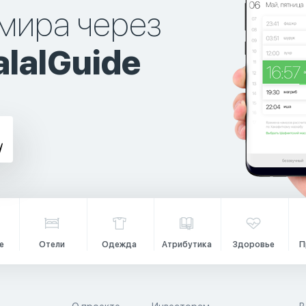
мира через
lalGuide
е
Отели
Одежда
Атрибутика
Здоровье
П