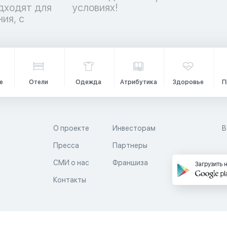
дходят для
условиях!
ия, с
е
Отели
Одежда
Атрибутика
Здоровье
П
О проекте
Инвесторам
В
Пресса
Партнеры
й
СМИ о нас
Франшиза
Загрузить 
Контакты