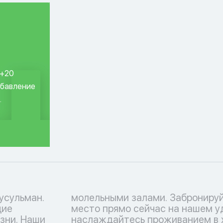
 +20
обавление
.
усульман.
номер или
щие
е и
зни. Наши
аляльных