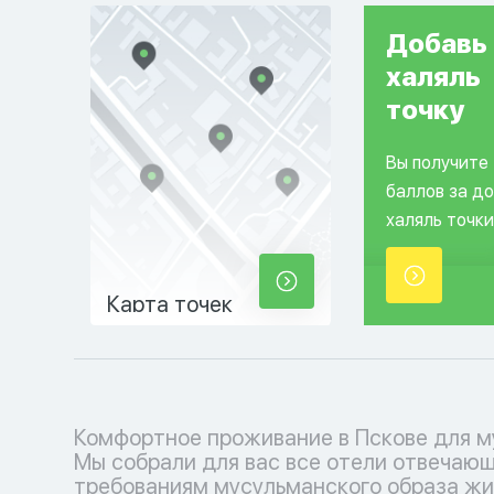
Добавь
халяль
точку
Вы получите
баллов за д
халяль точки
Карта точек
Комфортное проживание в Пскове для м
молельными залами. Забронируйте свой 
Мы собрали для вас все отели отвечаю
место прямо сейчас на нашем удобном сайт
требованиям мусульманского образа жи
наслаждайтесь проживанием в х