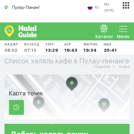
RM
Пулау-Пинанг
RU
(MYR)
Каталог
Меню
ФАДЖР
ВОСХОД
ЗУХР
АСР
МАГРИБ
ИША
06:02
07:13
13:29
16:43
19:34
20:41
Список халяль кафе в Пулау-пинанге
Главная
Кафе
Карта точек