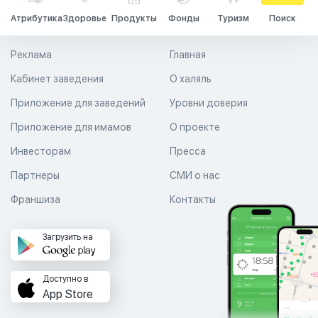
Атрибутика
Здоровье
Продукты
Фонды
Туризм
Поиск
Реклама
Главная
Кабинет заведения
О халяль
Приложение для заведений
Уровни доверия
Приложение для имамов
О проекте
Инвесторам
Пресса
Партнеры
СМИ о нас
Франшиза
Контакты
Загрузить на
Доступно в
App Store