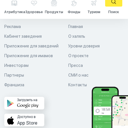
Атрибутика
Здоровье
Продукты
Фонды
Туризм
Поиск
Реклама
Главная
Кабинет заведения
О халяль
Приложение для заведений
Уровни доверия
Приложение для имамов
О проекте
Инвесторам
Пресса
Партнеры
СМИ о нас
Франшиза
Контакты
Загрузить на
Доступно в
App Store