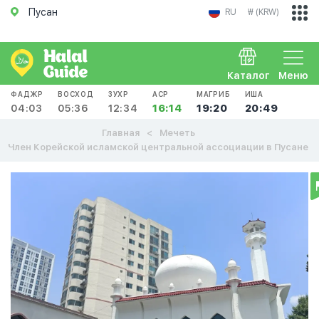
Пусан
RU
₩ (KRW)
Каталог
Меню
ФАДЖР
ВОСХОД
ЗУХР
АСР
МАГРИБ
ИША
04:03
05:36
12:34
16:14
19:20
20:49
Главная
Мечеть
Член Корейской исламской центральной ассоциации в Пусане