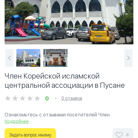
Член Корейской исламской
центральной ассоциации в Пусане
0
0 отзывов
Ознакомьтесь с отзывами посетителей Член
Корейской исламской центральной ассоциации в
подробнее
Пусане в г.Пусан на фотографиях и узнайте о часах
работы. Ваше духовное путешествие начинается
Задать вопрос имаму
0