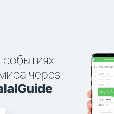
х событиях
мира через
lalGuide