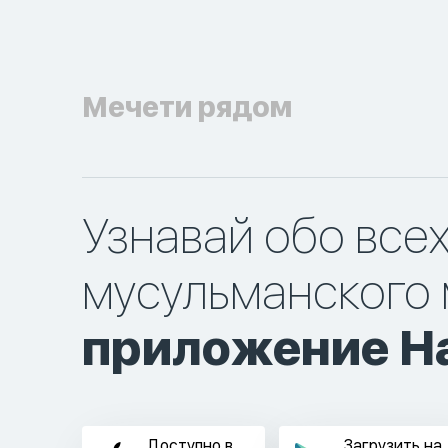
Мечети рядом
Узнавай обо все
мусульманского 
приложение Ha
Доступно в
Загрузить на