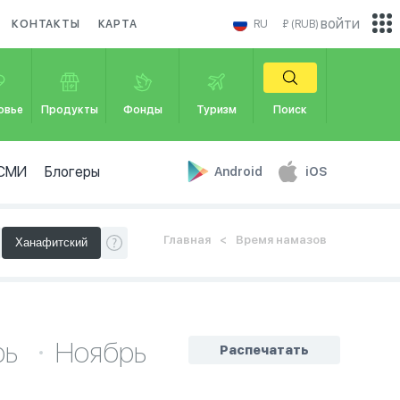
войти
КОНТАКТЫ
КАРТА
RU
₽ (RUB)
овье
Продукты
Фонды
Туризм
Поиск
СМИ
Блогеры
Android
iOS
Главная
Время намазов
рь
Ноябрь
Распечатать