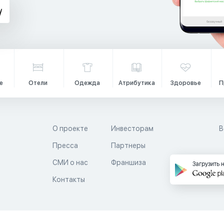
е
Отели
Одежда
Атрибутика
Здоровье
П
О проекте
Инвесторам
В
Пресса
Партнеры
й
СМИ о нас
Франшиза
Загрузить 
Контакты