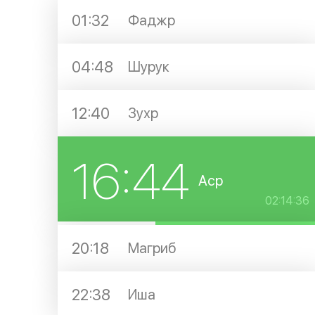
01:32
Фаджр
04:48
Шурук
12:40
Зухр
16:44
Аср
02:14:36
20:18
Магриб
22:38
Иша