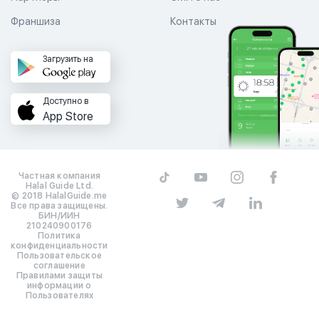
Франшиза
Контакты
Загрузить на
Доступно в
App Store
Частная компания
Halal Guide Ltd.
© 2018 HalalGuide.me
Все права защищены.
БИН/ИИН
210240900176
Политика
конфиденциальности
Пользовательское
соглашение
Правилами защиты
информации о
Пользователях