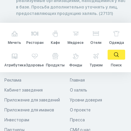
реализуемые организациями, находящимися у нас
в базе. Просьба дополнительно уточнять у лиц,
предоставляющих продукцию халяль. (27131)
Мечеть
Ресторан
Кафе
Медресе
Отели
Одежда
Атрибутика
Здоровье
Продукты
Фонды
Туризм
Поиск
Реклама
Главная
Кабинет заведения
О халяль
Приложение для заведений
Уровни доверия
Приложение для имамов
О проекте
Инвесторам
Пресса
Партнеры
СМИ о нас