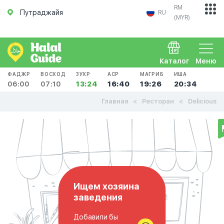
RM
Путраджайя
RU
(MYR)
Каталог
Меню
ФАДЖР
ВОСХОД
ЗУХР
АСР
МАГРИБ
ИША
06:00
07:10
13:24
16:40
19:26
20:34
Главная
Ресторан
Delicious
Ищем хозяина
заведения
Добавили бы