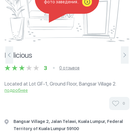
фото заведения..
Delicious
3
0 отзывов
Located at Lot GF-1, Ground Floor, Bangsar Village 2.
Delicious started as a cosy tearoom in 1 Utama Shopping
подробнее
Centre with just a few items on its menu in 2004. Even
though its location was not...
0
Bangsar Village 2, Jalan Telawi, Kuala Lumpur, Federal
Territory of Kuala Lumpur 59100