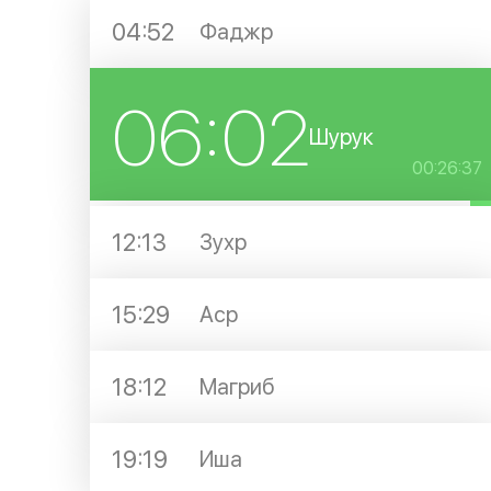
04:52
Фаджр
06:02
Шурук
00:26:37
12:13
Зухр
15:29
Аср
18:12
Магриб
19:19
Иша