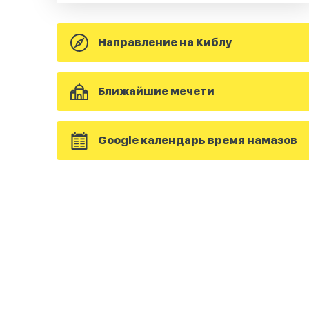
Направление на Киблу
Ближайшие мечети
Google календарь время намазов