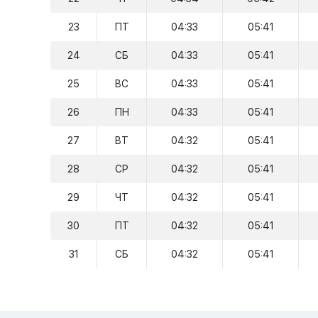
23
ПТ
04:33
05:41
24
СБ
04:33
05:41
25
ВС
04:33
05:41
26
ПН
04:33
05:41
27
ВТ
04:32
05:41
28
СР
04:32
05:41
29
ЧТ
04:32
05:41
30
ПТ
04:32
05:41
31
СБ
04:32
05:41