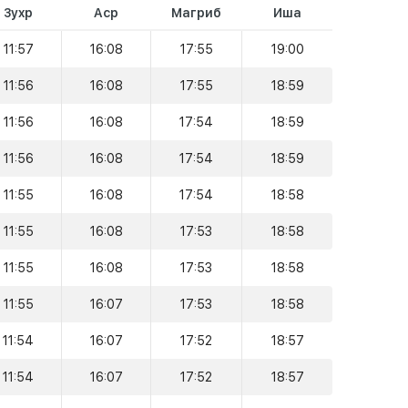
Зухр
Аср
Магриб
Иша
11:57
16:08
17:55
19:00
11:56
16:08
17:55
18:59
11:56
16:08
17:54
18:59
11:56
16:08
17:54
18:59
11:55
16:08
17:54
18:58
11:55
16:08
17:53
18:58
11:55
16:08
17:53
18:58
11:55
16:07
17:53
18:58
11:54
16:07
17:52
18:57
11:54
16:07
17:52
18:57