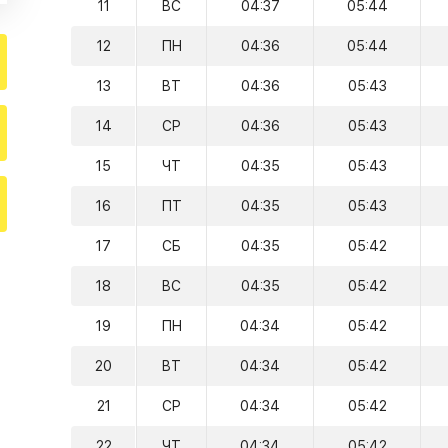
11
ВС
04:37
05:44
12
ПН
04:36
05:44
13
ВТ
04:36
05:43
14
СР
04:36
05:43
15
ЧТ
04:35
05:43
16
ПТ
04:35
05:43
17
СБ
04:35
05:42
18
ВС
04:35
05:42
19
ПН
04:34
05:42
20
ВТ
04:34
05:42
21
СР
04:34
05:42
22
ЧТ
04:34
05:42