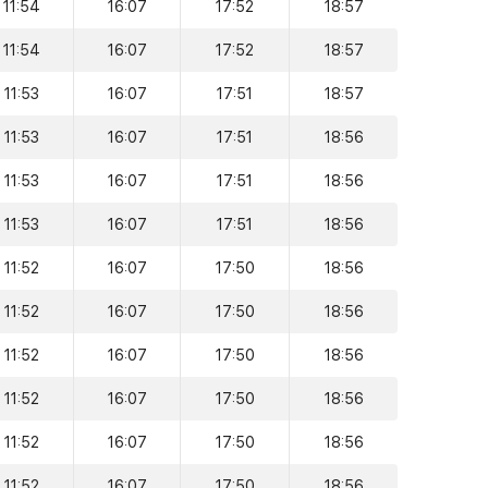
11:54
16:07
17:52
18:57
11:54
16:07
17:52
18:57
11:53
16:07
17:51
18:57
11:53
16:07
17:51
18:56
11:53
16:07
17:51
18:56
11:53
16:07
17:51
18:56
11:52
16:07
17:50
18:56
11:52
16:07
17:50
18:56
11:52
16:07
17:50
18:56
11:52
16:07
17:50
18:56
11:52
16:07
17:50
18:56
11:52
16:07
17:50
18:56