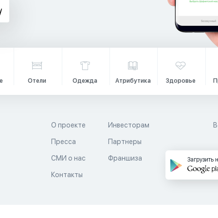
е
Отели
Одежда
Атрибутика
Здоровье
П
О проекте
Инвесторам
В
Пресса
Партнеры
й
СМИ о нас
Франшиза
Загрузить 
Контакты