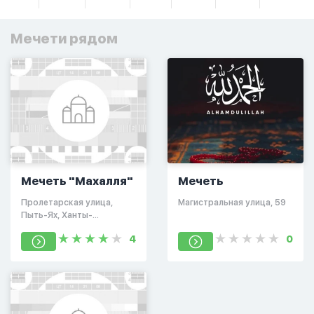
Мечети рядом
Мечеть "Махалля"
Мечеть
Пролетарская улица,
​Магистральная улица, 59
Пыть-Ях, Ханты-
Мансийский автономный
4
0
округ, Россия, 628334