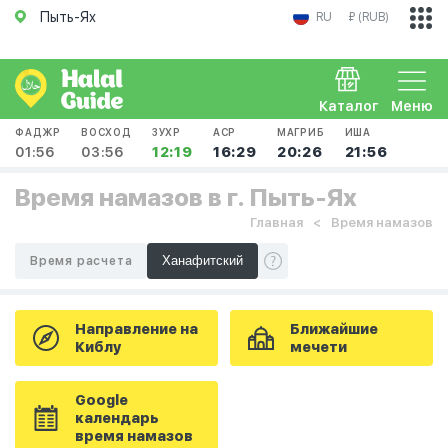
Пыть-Ях
RU
₽ (RUB)
Каталог
Меню
ФАДЖР
ВОСХОД
ЗУХР
АСР
МАГРИБ
ИША
01:56
03:56
12:19
16:29
20:26
21:56
Время намазов в г. Пыть-Ях
Главная
Время намазов
Время расчета
Направление на
Ближайшие
Киблу
мечети
Google
календарь
время намазов