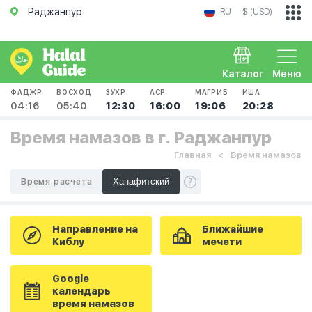
Раджанпур
RU
$ (USD)
Каталог
Меню
ФАДЖР
ВОСХОД
ЗУХР
АСР
МАГРИБ
ИША
04:16
05:40
12:30
16:00
19:06
20:28
Время намазов в г. Раджанпур
Главная
Время намазов
Время расчета
Направление на
Ближайшие
Киблу
мечети
Google
календарь
время намазов