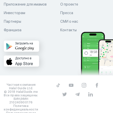
Приложение для имамов
О проекте
Инвесторам
Пресса
Партнеры
СМИ о нас
Франшиза
Контакты
Загрузить на
Доступно в
App Store
Частная компания
Halal Guide Ltd.
© 2018 HalalGuide.me
Все права защищены.
БИН/ИИН
210240900176
Политика
конфиденциальности