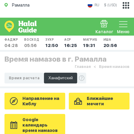
Рамалла
RU
$ (USD)
Каталог
Меню
ФАДЖР
ВОСХОД
ЗУХР
АСР
МАГРИБ
ИША
04:28
05:56
12:50
16:25
19:31
20:56
Время намазов в г. Рамалла
Главная
Время намазов
Время расчета
Направление на
Ближайшие
Киблу
мечети
Google
календарь
время намазов