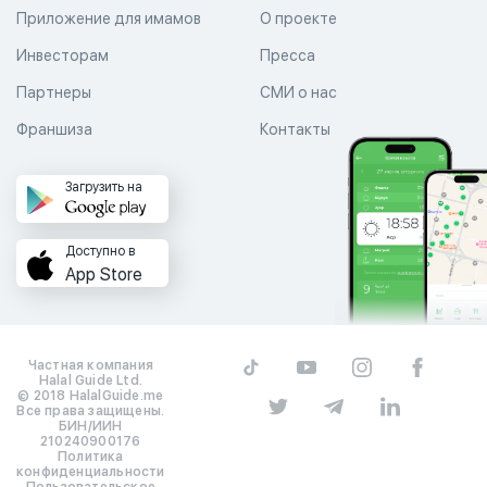
Приложение для имамов
О проекте
Инвесторам
Пресса
Партнеры
СМИ о нас
Франшиза
Контакты
Загрузить на
Доступно в
App Store
Частная компания
Halal Guide Ltd.
© 2018 HalalGuide.me
Все права защищены.
БИН/ИИН
210240900176
Политика
конфиденциальности