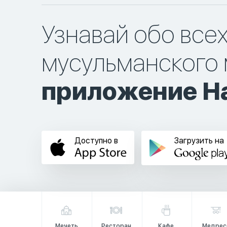
Узнавай обо все
мусульманского 
приложение Ha
Доступно в
Загрузить на
Мечеть
Ресторан
Кафе
Медрес