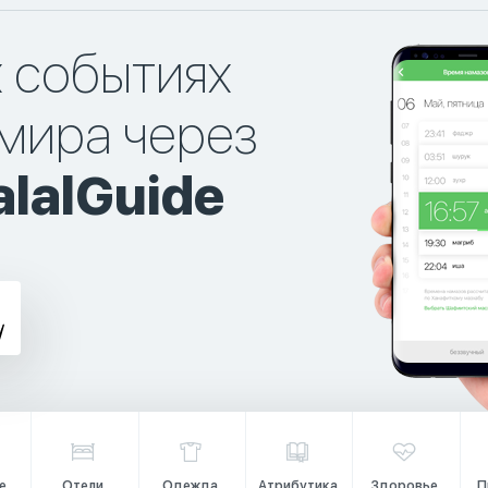
х событиях
мира через
lalGuide
е
Отели
Одежда
Атрибутика
Здоровье
П