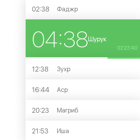
02:38
Фаджр
04:38
Шурук
02:23:40
12:38
Зухр
16:44
Аср
20:23
Магриб
21:53
Иша