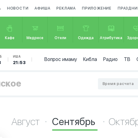
А
НОВОСТИ
АФИША
РЕКЛАМА
ПРИЛОЖЕНИЕ
ПРАЗДНИ
Кафе
Медресе
Отели
Одежда
Атрибутика
Здор
Б
ИША
Вопрос имаму
Кибла
Радио
ТВ
3
21:53
нское
Время расчета
Август
Сентябрь
Октяб