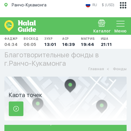
Ранчо-Кукамонга
RU
$ (USD)
Каталог
Меню
ФАДЖР
ВОСХОД
ЗУХР
АСР
МАГРИБ
ИША
04:34
06:05
13:01
16:39
19:44
21:11
Благотворительные фонды в
г.Ранчо-Кукамонга
Главная
Фонды
Карта точек