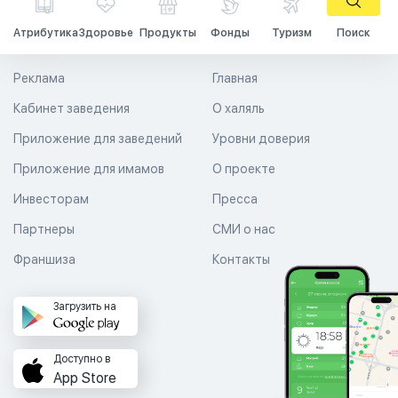
Атрибутика
Здоровье
Продукты
Фонды
Туризм
Поиск
Реклама
Главная
Кабинет заведения
О халяль
Приложение для заведений
Уровни доверия
Приложение для имамов
О проекте
Инвесторам
Пресса
Партнеры
СМИ о нас
Франшиза
Контакты
Загрузить на
Доступно в
App Store