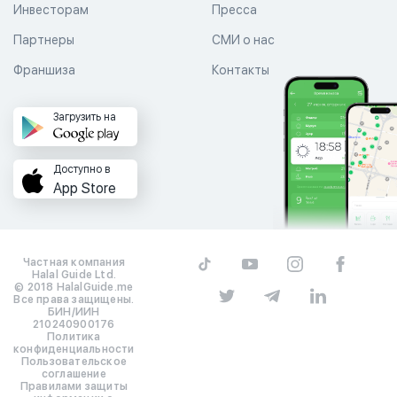
Инвесторам
Пресса
Партнеры
СМИ о нас
Франшиза
Контакты
Загрузить на
Доступно в
App Store
Частная компания
Halal Guide Ltd.
© 2018 HalalGuide.me
Все права защищены.
БИН/ИИН
210240900176
Политика
конфиденциальности
Пользовательское
соглашение
Правилами защиты