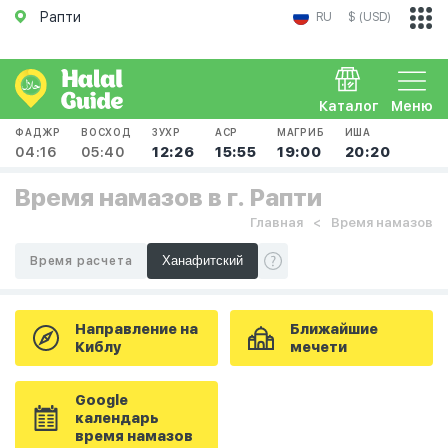
Рапти
RU
$ (USD)
Каталог
Меню
ФАДЖР
ВОСХОД
ЗУХР
АСР
МАГРИБ
ИША
04:16
05:40
12:26
15:55
19:00
20:20
Время намазов в г. Рапти
Главная
Время намазов
Время расчета
Направление на
Ближайшие
Киблу
мечети
Google
календарь
время намазов