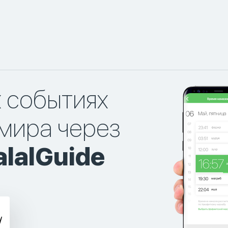
х событиях
мира через
lalGuide