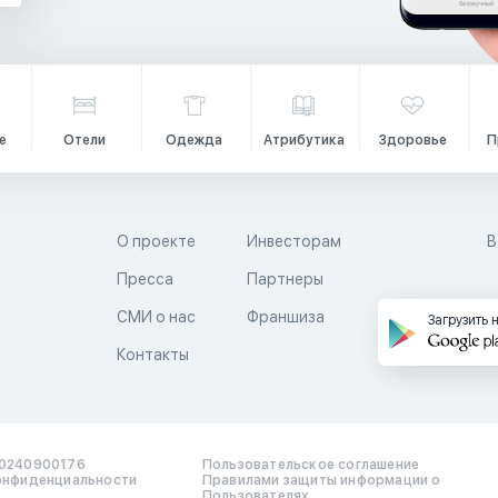
е
Отели
Одежда
Атрибутика
Здоровье
П
О проекте
Инвесторам
В
Пресса
Партнеры
й
СМИ о нас
Франшиза
Загрузить 
Контакты
0240900176
Пользовательское соглашение
онфиденциальности
Правилами защиты информации о
Пользователях