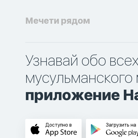
Мечети рядом
Узнавай обо все
мусульманского 
приложение Ha
Доступно в
Загрузить на