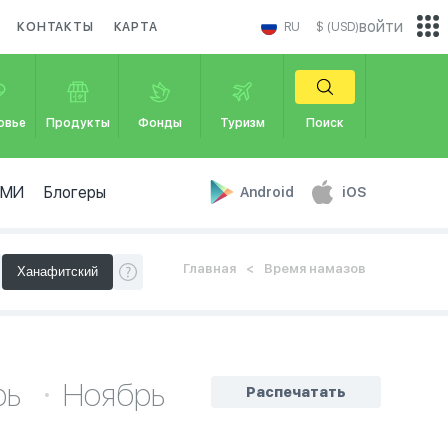
войти
КОНТАКТЫ
КАРТА
RU
$ (USD)
овье
Продукты
Фонды
Туризм
Поиск
СМИ
Блогеры
Android
iOS
Главная
Время намазов
рь
Ноябрь
Распечатать