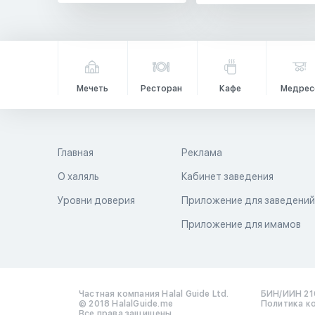
Мечеть
Ресторан
Кафе
Медрес
Главная
Реклама
О халяль
Кабинет заведения
Уровни доверия
Приложение для заведени
Приложение для имамов
Частная компания Halal Guide Ltd.
БИН/ИИН 21
© 2018 HalalGuide.me
Политика к
Все права защищены.