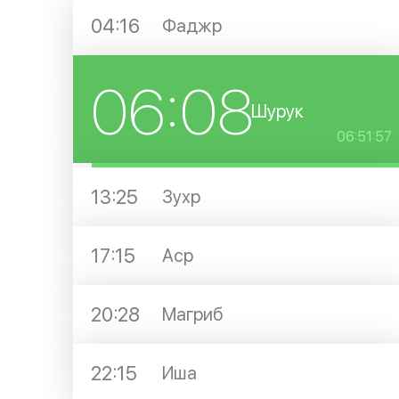
04:16
Фаджр
06:08
Шурук
06:51:57
13:25
Зухр
17:15
Аср
20:28
Магриб
22:15
Иша