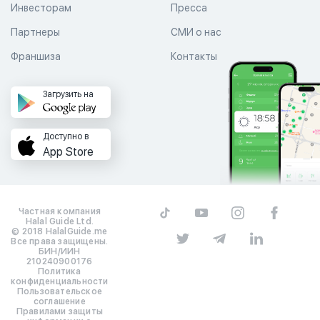
Инвесторам
Пресса
Партнеры
СМИ о нас
Франшиза
Контакты
Загрузить на
Доступно в
App Store
Частная компания
Halal Guide Ltd.
© 2018 HalalGuide.me
Все права защищены.
БИН/ИИН
210240900176
Политика
конфиденциальности
Пользовательское
соглашение
Правилами защиты