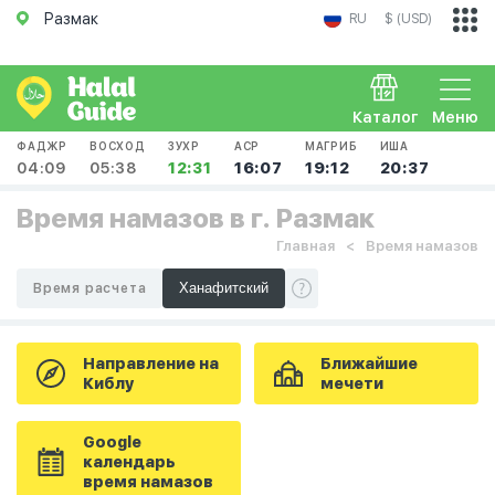
Размак
RU
$ (USD)
Каталог
Меню
ФАДЖР
ВОСХОД
ЗУХР
АСР
МАГРИБ
ИША
04:09
05:38
12:31
16:07
19:12
20:37
Время намазов в г. Размак
Главная
Время намазов
Время расчета
Направление на
Ближайшие
Киблу
мечети
Google
календарь
время намазов